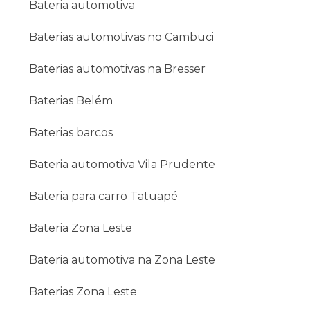
Bateria automotiva
Proporcionar energia externa e interna;
Manter os componentes elétricos ativos mesmo
Baterias automotivas no Cambuci
quando o veículo estiver desligado;
Ativar os desembaçadores dos vidros dianteiros e
Baterias automotivas na Bresser
traseiros;
Baterias Belém
Ligar o sistema de ar condicionado;
Acionar os sensores de estacionamento;
Baterias barcos
Entre outras aplicações.
Benefícios de contratar a loja de
Bateria automotiva Vila Prudente
baterias automotivas Alpe
Baterias
Bateria para carro Tatuapé
Ao contratar os serviços da loja de baterias
Bateria Zona Leste
automotivas no Cambuci, você terá acesso a uma
gama de benefícios e diferenciais exclusivos. Confira
a seguir alguns deles:
Bateria automotiva na Zona Leste
Assistência técnica especializada;
Baterias Zona Leste
Profissionais altamente capacitados;